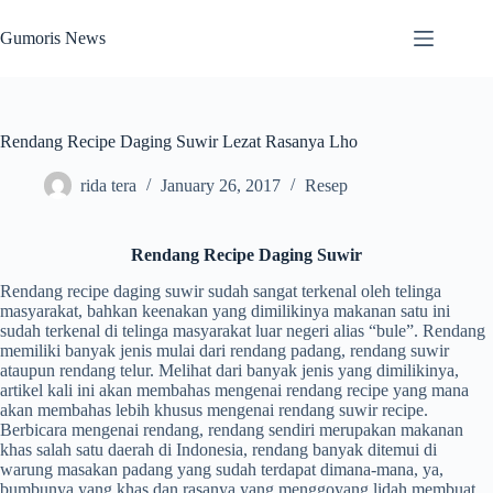
Skip
to
Gumoris News
content
Rendang Recipe Daging Suwir Lezat Rasanya Lho
rida tera
January 26, 2017
Resep
Rendang Recipe Daging Suwir
Rendang recipe daging suwir sudah sangat terkenal oleh telinga
masyarakat, bahkan keenakan yang dimilikinya makanan satu ini
sudah terkenal di telinga masyarakat luar negeri alias “bule”. Rendang
memiliki banyak jenis mulai dari rendang padang, rendang suwir
ataupun rendang telur. Melihat dari banyak jenis yang dimilikinya,
artikel kali ini akan membahas mengenai rendang recipe yang mana
akan membahas lebih khusus mengenai rendang suwir recipe.
Berbicara mengenai rendang, rendang sendiri merupakan makanan
khas salah satu daerah di Indonesia, rendang banyak ditemui di
warung masakan padang yang sudah terdapat dimana-mana, ya,
bumbunya yang khas dan rasanya yang menggoyang lidah membuat