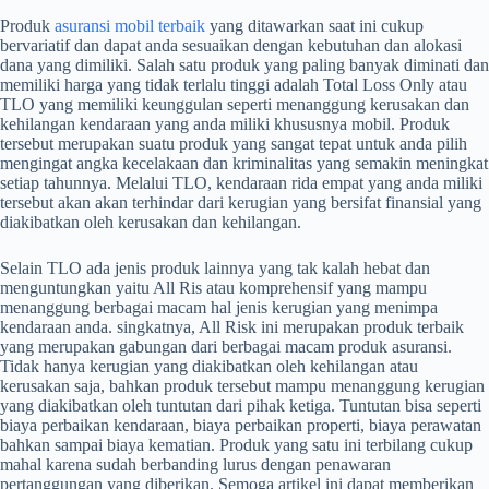
Produk
asuransi mobil terbaik
yang ditawarkan saat ini cukup
bervariatif dan dapat anda sesuaikan dengan kebutuhan dan alokasi
dana yang dimiliki. Salah satu produk yang paling banyak diminati dan
memiliki harga yang tidak terlalu tinggi adalah Total Loss Only atau
TLO yang memiliki keunggulan seperti menanggung kerusakan dan
kehilangan kendaraan yang anda miliki khususnya mobil. Produk
tersebut merupakan suatu produk yang sangat tepat untuk anda pilih
mengingat angka kecelakaan dan kriminalitas yang semakin meningkat
setiap tahunnya. Melalui TLO, kendaraan rida empat yang anda miliki
tersebut akan akan terhindar dari kerugian yang bersifat finansial yang
diakibatkan oleh kerusakan dan kehilangan.
Selain TLO ada jenis produk lainnya yang tak kalah hebat dan
menguntungkan yaitu All Ris atau komprehensif yang mampu
menanggung berbagai macam hal jenis kerugian yang menimpa
kendaraan anda. singkatnya, All Risk ini merupakan produk terbaik
yang merupakan gabungan dari berbagai macam produk asuransi.
Tidak hanya kerugian yang diakibatkan oleh kehilangan atau
kerusakan saja, bahkan produk tersebut mampu menanggung kerugian
yang diakibatkan oleh tuntutan dari pihak ketiga. Tuntutan bisa seperti
biaya perbaikan kendaraan, biaya perbaikan properti, biaya perawatan
bahkan sampai biaya kematian. Produk yang satu ini terbilang cukup
mahal karena sudah berbanding lurus dengan penawaran
pertanggungan yang diberikan. Semoga artikel ini dapat memberikan