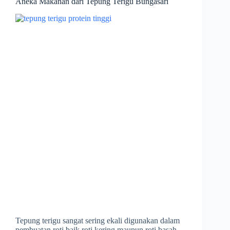
Aneka Makanan dari Tepung Terigu Bungasari
Tepung terigu sangat sering ekali digunakan dalam
pembuatan roti baik roti kering maupun roti basah,