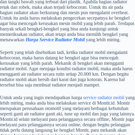
dan tangki bawah yang terbuat dari plastik. Apabila bagian radiator
retak dan robek, maka akan terjadi kebocoran. Untuk itu air pada
bagian radiator akan berkurang dan mesin pun mengalami overheat.
Untuk itu anda harus melakukan pengecekan secepatnya ke bengkel
agar bisa mencegah kerusakan mesin mobil yang lebih parah. Terdapat
banyak sekali bengkel-bengkel yang bisa anda kunjungi untuk
memeriksakan radiator, akan tetapi anda bisa memilih bengkel yang
menawarkan
Harga Service Radiator Mobil
yang lebih miring.
Seperti yang telah disebutkan tadi, ketika radiator mobil mengalami
kebocoran, maka harus datang ke bengkel agar bisa mencegah
kerusakan yang lebih parah. Mekanik di bengkel akan mengganti
radiator mobil. Agar menjaga kondisi radiator mobil, maka anda harus
mengganti air radiator secara rutin setiap 20.000 km. Dengan begitu
radiator mobil akan bersih dari karat dan juga kotoran. Karena hal
tersebut bisa saja membuat radiator menjadi mampet.
Untuk anda yang ingin mendapatkan harga
service radiator mobil
yang
lebih miring, maka anda bisa melakukan service di Montir.id. Montir
merupakan perusahaan otomotif yang melayani berbagai kebutuhan
seperti ganti air radiator ganti aki, tune up mobil dan juga yang lainnya.
Montir.id selain melayani para pelangganya secara offline, Montir juga
melayani para pelanggannya secara online, dengan begitu pelanggan
tidak perlu datang langsung ke bengkel Montir, para mekanik akan